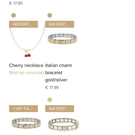
Prijs
€ 17,95
WATERPROOF ☂
WATERPROOF ☂
Cherry necklace
Italian charm
Niet op voorraad
bracelet
gold/silver
Prijs
€ 17,95
☆MY FAVE☆
WATERPROOF ☂