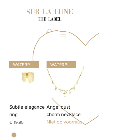
WATERPROOF ☂
WATERPROOF ☂
Subtle elegance
Angel dust
ring
charm necklace
Niet op voorraad
Prijs
€ 19,95