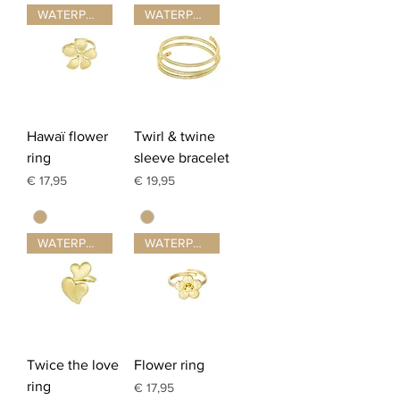
WATERPROOF ☂
WATERPROOF ☂
Hawaï flower
Twirl & twine
ring
sleeve bracelet
Prijs
Prijs
€ 17,95
€ 19,95
WATERPROOF ☂
WATERPROOF ☂
Twice the love
Flower ring
ring
Prijs
€ 17,95