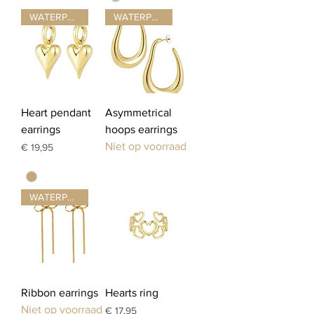
WATERPROOF ☂
WATERPROOF ☂
Heart pendant
Asymmetrical
earrings
hoops earrings
Niet op voorraad
Prijs
€ 19,95
WATERPROOF ☂
Ribbon earrings
Hearts ring
Niet op voorraad
Prijs
€ 17,95