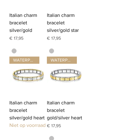
Italian charm
Italian charm
bracelet
bracelet
silver/gold
silver/gold star
Prijs
Prijs
€ 17,95
€ 17,95
WATERPROOF ☂
WATERPROOF ☂
Italian charm
Italian charm
bracelet
bracelet
silver/gold heart
gold/silver heart
Niet op voorraad
Prijs
€ 17,95