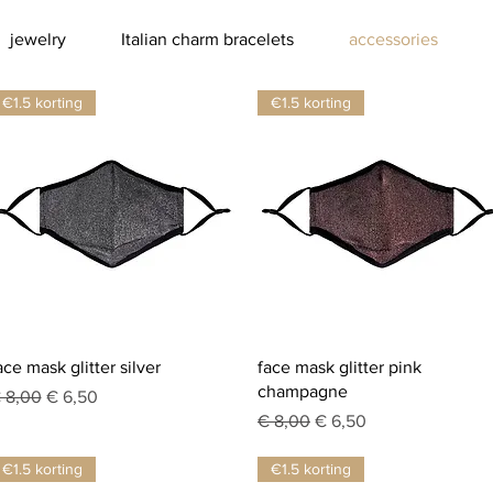
jewelry
Italian charm bracelets
accessories
€1.5 korting
€1.5 korting
Snel overzicht
Snel overzicht
ace mask glitter silver
face mask glitter pink
champagne
ormale prijs
Verkoopprijs
 8,00
€ 6,50
Normale prijs
Verkoopprijs
€ 8,00
€ 6,50
€1.5 korting
€1.5 korting