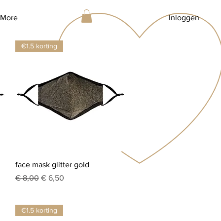
More
Inloggen
€1.5 korting
Snel overzicht
face mask glitter gold
Normale prijs
Verkoopprijs
€ 8,00
€ 6,50
€1.5 korting