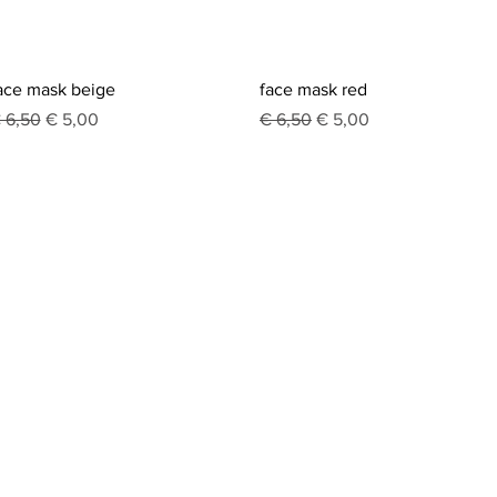
Snel overzicht
Snel overzicht
ace mask beige
face mask red
ormale prijs
Verkoopprijs
Normale prijs
Verkoopprijs
 6,50
€ 5,00
€ 6,50
€ 5,00