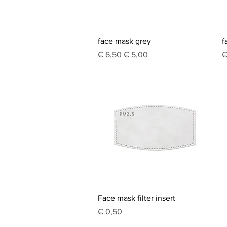
Snel overzicht
face mask grey
f
Normale prijs
Verkoopprijs
N
€ 6,50
€ 5,00
€
Snel overzicht
Face mask filter insert
Prijs
€ 0,50