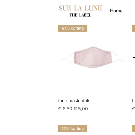
Home
€1.5 korting
Snel overzicht
face mask pink
f
Normale prijs
Verkoopprijs
N
€ 6,50
€ 5,00
€
€1.5 korting