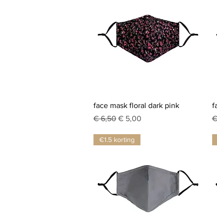
Snel overzicht
face mask floral dark pink
f
Normale prijs
Verkoopprijs
N
€ 6,50
€ 5,00
€
€1.5 korting