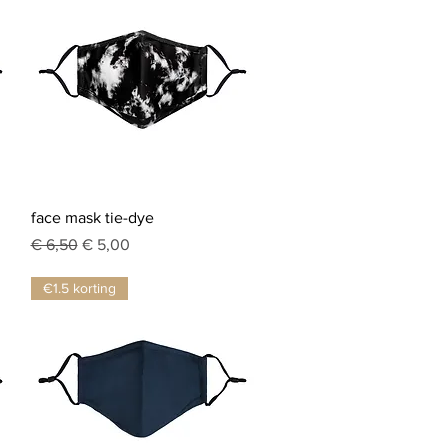
Snel overzicht
face mask tie-dye
Normale prijs
Verkoopprijs
€ 6,50
€ 5,00
€1.5 korting