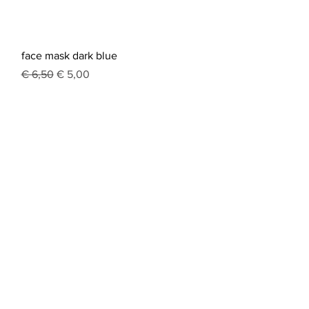
Snel overzicht
face mask dark blue
Normale prijs
Verkoopprijs
€ 6,50
€ 5,00