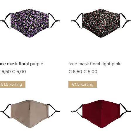
Snel overzicht
Snel overzicht
ace mask floral purple
face mask floral light pink
ormale prijs
Verkoopprijs
Normale prijs
Verkoopprijs
 6,50
€ 5,00
€ 6,50
€ 5,00
€1.5 korting
€1.5 korting