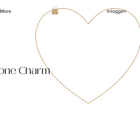
More
Inloggen
 one Charm