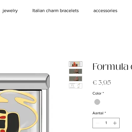
jewelry
Italian charm bracelets
accessories
Formula
Prijs
€ 3,95
Color
*
Aantal
*