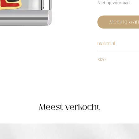
Niet op voorraad
Melding wan
material
stainless steel
size
1cm
Meest verkocht