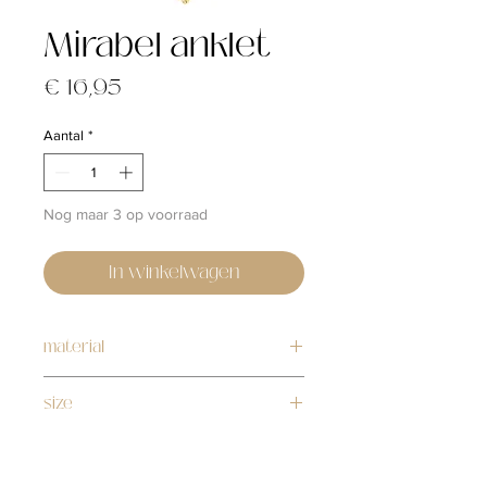
Mirabel anklet
Prijs
€ 16,95
Aantal
*
Nog maar 3 op voorraad
In winkelwagen
material
stainless steel
size
21cm + 5cm