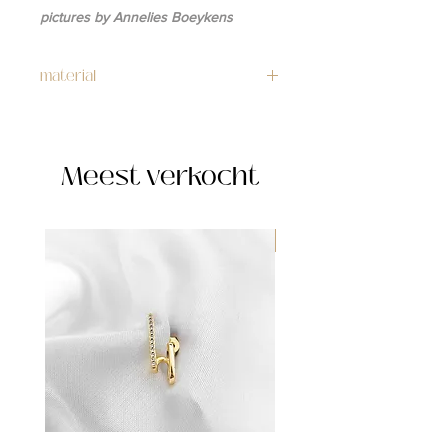
pictures by Annelies Boeykens
material
necklace: stainless steel
charm: stailess steel
Meest verkocht
WATERPROOF ☂